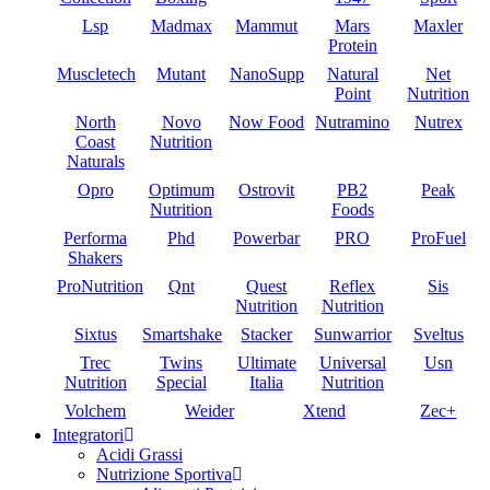
Lsp
Madmax
Mammut
Mars
Maxler
Protein
Muscletech
Mutant
NanoSupp
Natural
Net
Point
Nutrition
North
Novo
Now Food
Nutramino
Nutrex
Coast
Nutrition
Naturals
Opro
Optimum
Ostrovit
PB2
Peak
Nutrition
Foods
Performa
Phd
Powerbar
PRO
ProFuel
Shakers
ProNutrition
Qnt
Quest
Reflex
Sis
Nutrition
Nutrition
Sixtus
Smartshake
Stacker
Sunwarrior
Sveltus
Trec
Twins
Ultimate
Universal
Usn
Nutrition
Special
Italia
Nutrition
Volchem
Weider
Xtend
Zec+
Integratori
Acidi Grassi
Nutrizione Sportiva