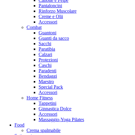
Canotte e Felpe
Pantaloncini
Rinforzo Muscolare
Creme e Olii
Accessori
Combat
Guantoni
Guanti da sacco
Sacchi
Paratibia
Calzari
Protezioni
Caschi
Paradenti
Bendaggi
Maestro
Special Pack
Accessori
Home Fitness
Tappetini
Ginnastica Dolce
Accessori
Massaggio-Yoga Pilates
Food
Crema spalmabile