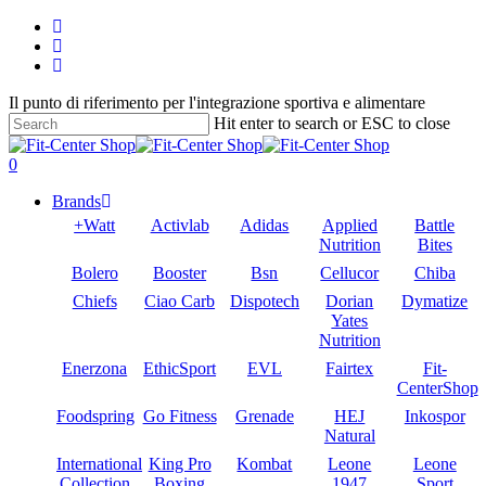
Skip
twitter
to
facebook
main
google-
content
plus
Il punto di riferimento per l'integrazione sportiva e alimentare
Hit enter to search or ESC to close
Close
Search
search
account
0
Menu
Brands
+Watt
Activlab
Adidas
Applied
Battle
Nutrition
Bites
Bolero
Booster
Bsn
Cellucor
Chiba
Chiefs
Ciao Carb
Dispotech
Dorian
Dymatize
Yates
Nutrition
Enerzona
EthicSport
EVL
Fairtex
Fit-
CenterShop
Foodspring
Go Fitness
Grenade
HEJ
Inkospor
Natural
International
King Pro
Kombat
Leone
Leone
Collection
Boxing
1947
Sport