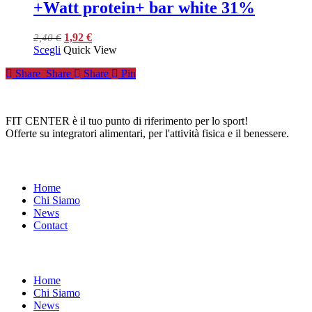
+Watt protein+ bar white 31%
Il
Il
1,92
€
2,40
€
Questo
prezzo
prezzo
Scegli
Quick View
prodotto
originale
attuale
Share
Share
Share
Pin
ha
era:
è:
più
2,40 €.
1,92 €.
varianti.
Le
FIT CENTER è il tuo punto di riferimento per lo sport!
opzioni
Offerte su integratori alimentari, per l'attività fisica e il benessere.
possono
essere
LA NOSTRA AZIENDA
scelte
nella
pagina
Home
del
Chi Siamo
prodotto
News
Contact
ACCOUNT
Home
Chi Siamo
News