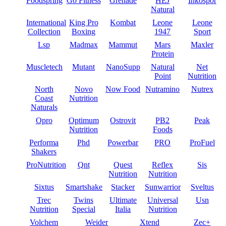
Foodspring
Go Fitness
Grenade
HEJ
Inkospor
Natural
International
King Pro
Kombat
Leone
Leone
Collection
Boxing
1947
Sport
Lsp
Madmax
Mammut
Mars
Maxler
Protein
Muscletech
Mutant
NanoSupp
Natural
Net
Point
Nutrition
North
Novo
Now Food
Nutramino
Nutrex
Coast
Nutrition
Naturals
Opro
Optimum
Ostrovit
PB2
Peak
Nutrition
Foods
Performa
Phd
Powerbar
PRO
ProFuel
Shakers
ProNutrition
Qnt
Quest
Reflex
Sis
Nutrition
Nutrition
Sixtus
Smartshake
Stacker
Sunwarrior
Sveltus
Trec
Twins
Ultimate
Universal
Usn
Nutrition
Special
Italia
Nutrition
Volchem
Weider
Xtend
Zec+