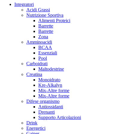
Integratori
Acidi Grassi
Nutrizione Sportiva
Alimenti Proteici
Barrette
Barrette
Zona
Amminoacidi
BCAA
Essenziali
Pool
Carboidrati
Maltodestrine
Creatina
Monoidrato
Kre-Alkalyn
Mix-Altre forme
Mix-Altre forme
Difese organismo
Antiossidanti
Drenanti
Supporto Articolazioni
Drink
Energetici
Gainer