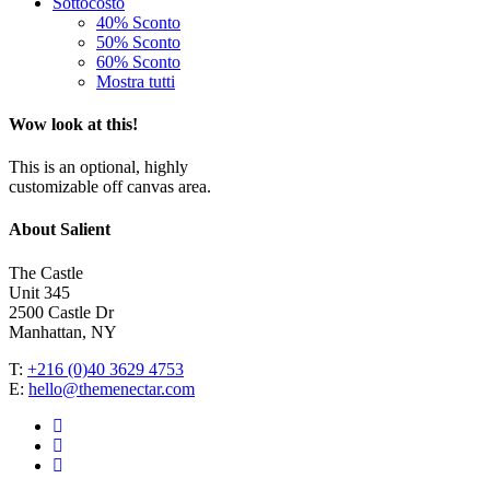
Sottocosto
40% Sconto
50% Sconto
60% Sconto
Mostra tutti
Wow look at this!
This is an optional, highly
customizable off canvas area.
About Salient
The Castle
Unit 345
2500 Castle Dr
Manhattan, NY
T:
+216 (0)40 3629 4753
E:
hello@themenectar.com
twitter
facebook
google-
plus