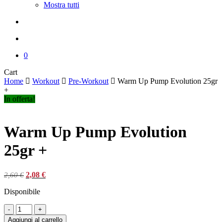
Mostra tutti
search
account
0
Close
Cart
Cart
Home
Workout
Pre-Workout
Warm Up Pump Evolution 25gr
+
In offerta!
Warm Up Pump Evolution
25gr +
Il
Il
2,08
€
2,60
€
prezzo
prezzo
Disponibile
originale
attuale
era:
è:
Warm
2,60 €.
2,08 €.
Up
Aggiungi al carrello