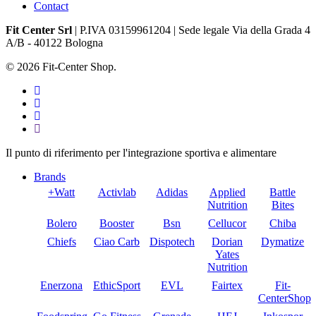
Contact
Fit Center Srl
| P.IVA 03159961204 | Sede legale Via della Grada 4
A/B
-
40122 Bologna
© 2026 Fit-Center Shop.
twitter
facebook
google-
plus
instagram
Close
Il punto di riferimento per l'integrazione sportiva e alimentare
Menu
Brands
+Watt
Activlab
Adidas
Applied
Battle
Nutrition
Bites
Bolero
Booster
Bsn
Cellucor
Chiba
Chiefs
Ciao Carb
Dispotech
Dorian
Dymatize
Yates
Nutrition
Enerzona
EthicSport
EVL
Fairtex
Fit-
CenterShop