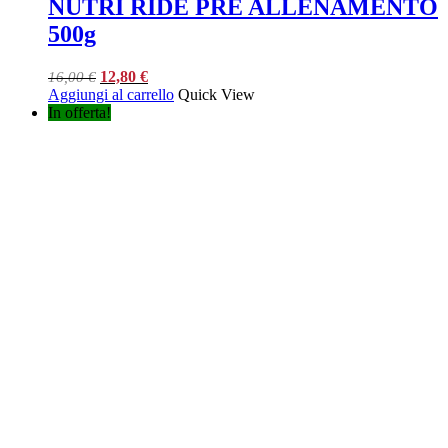
NUTRI RIDE PRE ALLENAMENTO
500g
Il
Il
12,80
€
16,00
€
prezzo
prezzo
Aggiungi al carrello
Quick View
originale
attuale
In offerta!
era:
è:
16,00 €.
12,80 €.