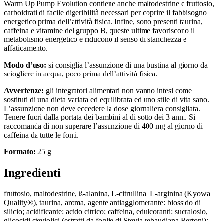
Warm Up Pump Evolution contiene anche maltodestrine e fruttosio,
carboidrati di facile digeribilità necessari per coprire il fabbisogno
energetico prima dell’attività fisica. Infine, sono presenti taurina,
caffeina e vitamine del gruppo B, queste ultime favoriscono il
metabolismo energetico e riducono il senso di stanchezza e
affaticamento.
Modo d’uso:
si consiglia l’assunzione di una bustina al giorno da
sciogliere in acqua, poco prima dell’attività fisica.
Avvertenze:
gli integratori alimentari non vanno intesi come
sostituti di una dieta variata ed equilibrata ed uno stile di vita sano.
L’assunzione non deve eccedere la dose giornaliera consigliata.
Tenere fuori dalla portata dei bambini al di sotto dei 3 anni. Si
raccomanda di non superare l’assunzione di 400 mg al giorno di
caffeina da tutte le fonti.
Formato:
25 g
Ingredienti
fruttosio, maltodestrine, ß-alanina, L-citrullina, L-arginina (Kyowa
Quality®), taurina, aroma, agente antiagglomerante: biossido di
silicio; acidificante: acido citrico; caffeina, edulcoranti: sucralosio,
glicosidi steviolici (estratti da foglie di Stevia rebaudiana Bertoni);