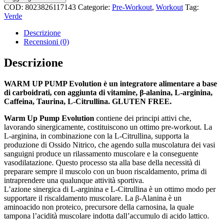
Pump
COD:
8023826117143
Categorie:
Pre-Workout
,
Workout
Tag:
Evolution
Verde
25gr
+
Descrizione
quantità
Recensioni (0)
Descrizione
WARM UP PUMP Evolution è un integratore alimentare a base
di carboidrati, con aggiunta di vitamine, β-alanina, L-arginina,
Caffeina, Taurina, L-Citrullina.
GLUTEN FREE.
Warm Up Pump Evolution
contiene dei principi attivi che,
lavorando sinergicamente, costituiscono un ottimo pre-workout. La
L-arginina, in combinazione con la L-Citrullina, supporta la
produzione di Ossido Nitrico, che agendo sulla muscolatura dei vasi
sanguigni produce un rilassamento muscolare e la conseguente
vasodilatazione. Questo processo sta alla base della necessità di
preparare sempre il muscolo con un buon riscaldamento, prima di
intraprendere una qualunque attività sportiva.
L’azione sinergica di L-arginina e L-Citrullina è un ottimo modo per
supportare il riscaldamento muscolare. La β-Alanina è un
aminoacido non proteico, precursore della carnosina, la quale
tampona l’acidità muscolare indotta dall’accumulo di acido lattico.