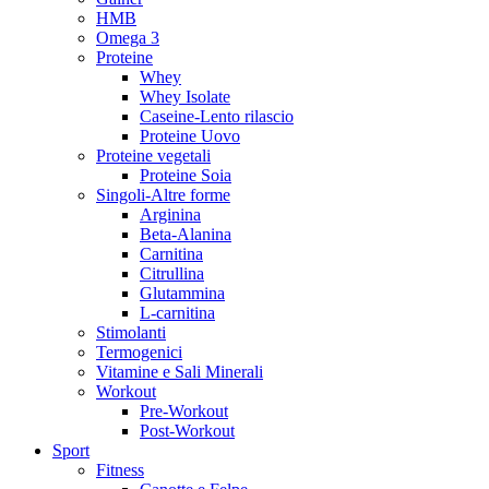
HMB
Omega 3
Proteine
Whey
Whey Isolate
Caseine-Lento rilascio
Proteine Uovo
Proteine vegetali
Proteine Soia
Singoli-Altre forme
Arginina
Beta-Alanina
Carnitina
Citrullina
Glutammina
L-carnitina
Stimolanti
Termogenici
Vitamine e Sali Minerali
Workout
Pre-Workout
Post-Workout
Sport
Fitness