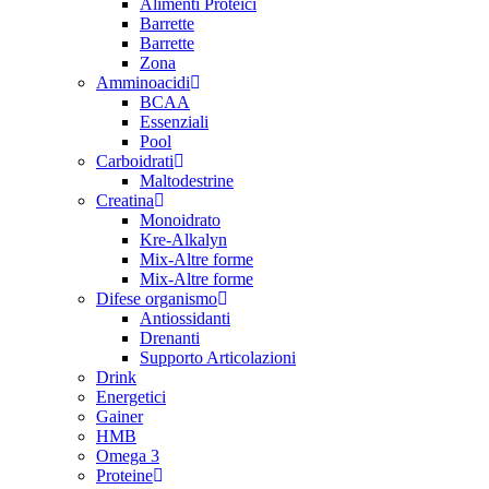
Alimenti Proteici
Barrette
Barrette
Zona
Amminoacidi
BCAA
Essenziali
Pool
Carboidrati
Maltodestrine
Creatina
Monoidrato
Kre-Alkalyn
Mix-Altre forme
Mix-Altre forme
Difese organismo
Antiossidanti
Drenanti
Supporto Articolazioni
Drink
Energetici
Gainer
HMB
Omega 3
Proteine