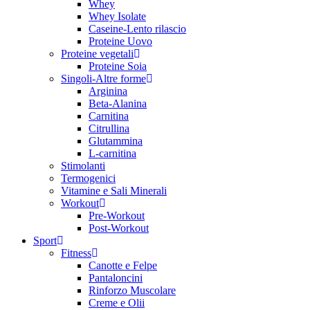
Whey
Whey Isolate
Caseine-Lento rilascio
Proteine Uovo
Proteine vegetali
Proteine Soia
Singoli-Altre forme
Arginina
Beta-Alanina
Carnitina
Citrullina
Glutammina
L-carnitina
Stimolanti
Termogenici
Vitamine e Sali Minerali
Workout
Pre-Workout
Post-Workout
Sport
Fitness
Canotte e Felpe
Pantaloncini
Rinforzo Muscolare
Creme e Olii