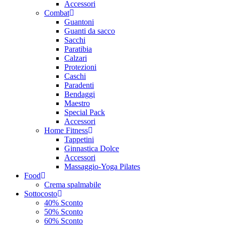
Accessori
Combat
Guantoni
Guanti da sacco
Sacchi
Paratibia
Calzari
Protezioni
Caschi
Paradenti
Bendaggi
Maestro
Special Pack
Accessori
Home Fitness
Tappetini
Ginnastica Dolce
Accessori
Massaggio-Yoga Pilates
Food
Crema spalmabile
Sottocosto
40% Sconto
50% Sconto
60% Sconto